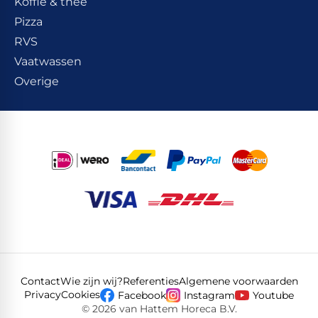
Koffie & thee
Pizza
RVS
Vaatwassen
Overige
Contact
Wie zijn wij?
Referenties
Algemene voorwaarden
Privacy
Cookies
Facebook
Instagram
Youtube
© 2026 van Hattem Horeca B.V.