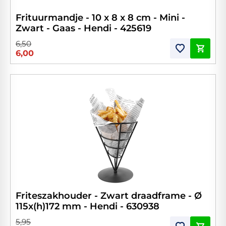
Frituurmandje - 10 x 8 x 8 cm - Mini -
Zwart - Gaas - Hendi - 425619
6,50
6,00
Friteszakhouder - Zwart draadframe - Ø
115x(h)172 mm - Hendi - 630938
5,95