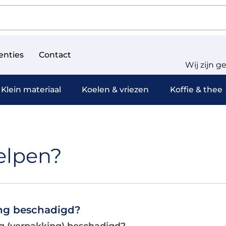
enties
Contact
Wij zijn g
Klein materiaal
Koelen & vriezen
Koffie & thee
elpen?
ng beschadigd?
g (verpakking) beschadigd?