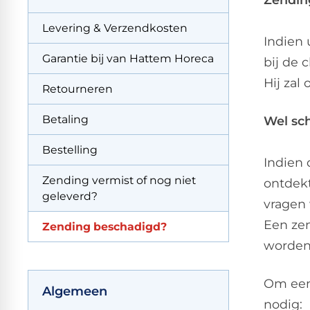
Levering & Verzendkosten
Indien 
Garantie bij van Hattem Horeca
bij de 
Hij zal
Retourneren
Betaling
Wel sc
Bestelling
Indien 
Zending vermist of nog niet
ontdekt
geleverd?
vragen 
Een ze
Zending beschadigd?
worden
Om een
Algemeen
nodig: