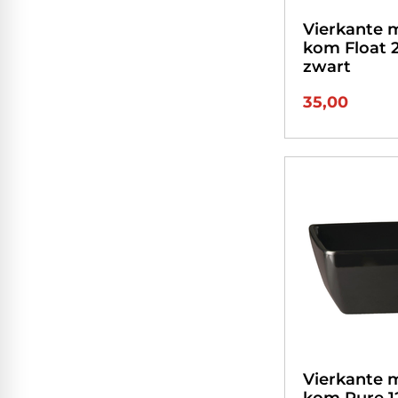
Vierkante 
kom Float 
zwart
35,00
Vierkante 
kom Pure 1