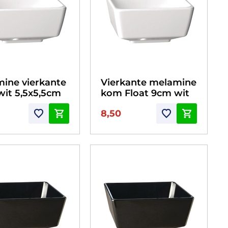
ine vierkante
Vierkante melamine
it 5,5x5,5cm
kom Float 9cm wit
8,50