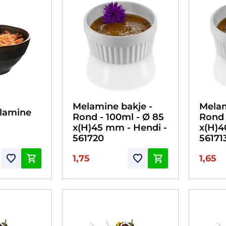
Melamine bakje -
Melam
lamine
Rond - 100ml - Ø 85
Rond 
x(H)45 mm - Hendi -
x(H)4
561720
56171
1,75
1,65