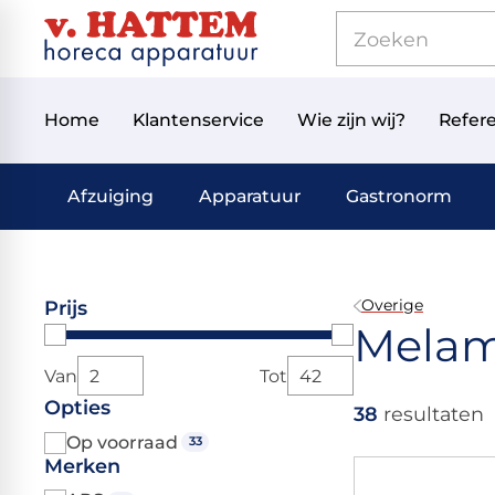
Home
Klantenservice
Wie zijn wij?
Refere
Afzuiging
Apparatuur
Gastronorm
Overige
Prijs
Melam
Van
Tot
Opties
38
resultaten
Op voorraad
33
Merken