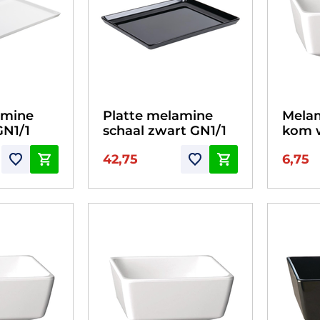
amine
Platte melamine
Melam
GN1/1
schaal zwart GN1/1
kom w
42,75
6,75