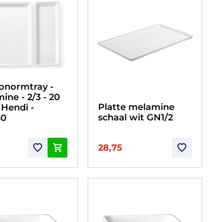
onormtray -
ine - 2/3 - 20
Platte melamine
Hendi -
schaal wit GN1/2
30
28,75