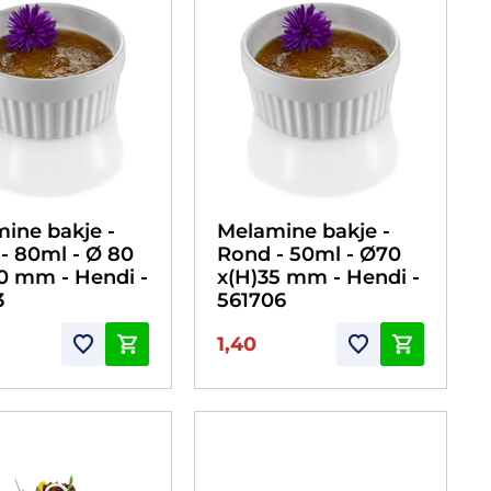
ine bakje -
Melamine bakje -
- 80ml - Ø 80
Rond - 50ml - Ø70
0 mm - Hendi -
x(H)35 mm - Hendi -
3
561706
1,40