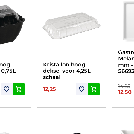
Gastr
Melam
hoog
Kristallon hoog
mm - 
 0,75L
deksel voor 4,25L
5669
schaal
14,25
12,25
12,50