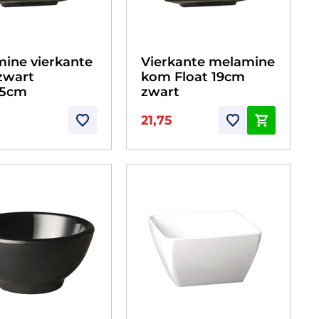
ine vierkante
Vierkante melamine
zwart
kom Float 19cm
,5cm
zwart
21,75