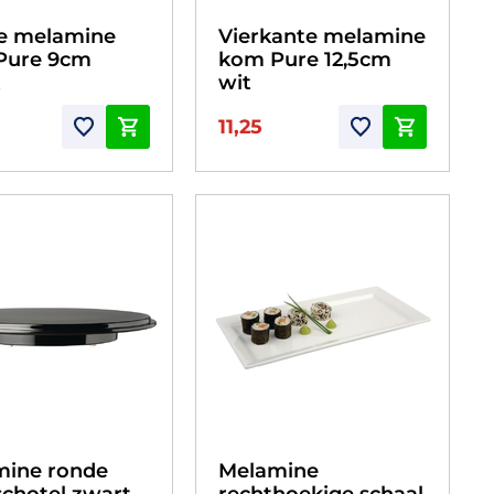
e melamine
Vierkante melamine
Pure 9cm
kom Pure 12,5cm
t
wit
11,25
mine ronde
Melamine
schotel zwart
rechthoekige schaal