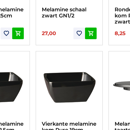
melamine
Melamine schaal
Rond
25cm
zwart GN1/2
kom 
zwar
27,00
8,25
melamine
Vierkante melamine
Mela
2,5cm
kom Pure 19cm
taart