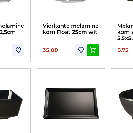
melamine
Vierkante melamine
Melam
12,5cm
kom Float 25cm wit
kom 
5,5x5
35,00
6,75