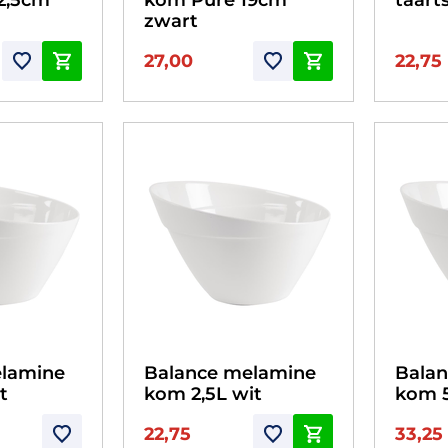
zwart
27,00
22,75
elamine
Balance melamine
Bala
t
kom 2,5L wit
kom 5
22,75
33,25