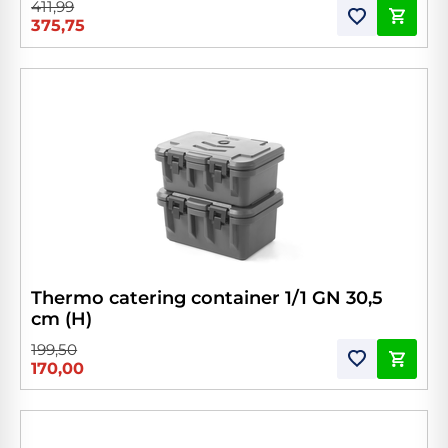
411,99
375,75
Thermo catering container 1/1 GN 30,5
cm (H)
199,50
170,00