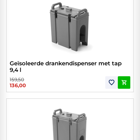
Geïsoleerde drankendispenser met tap
9,4 l
159,50
136,00