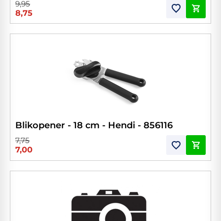
9,95
8,75
Blikopener - 18 cm - Hendi - 856116
7,75
7,00