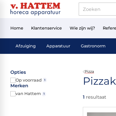
Home
Klantenservice
Wie zijn wij?
Refere
Afzuiging
Apparatuur
Gastronorm
Pizza
Opties
Pizzak
Op voorraad
1
Merken
van Hattem
1
1
resultaat