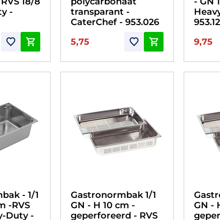
- RVS 18/8
polycarbonaat
- GN 1
y -
transparant -
Heavy
CaterChef - 953.026
953.1
5,75
9,75
bak - 1/1
Gastronormbak 1/1
Gastr
cm -RVS
GN - H 10 cm -
GN - 
y-Duty -
geperforeerd - RVS
geper