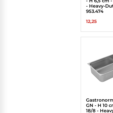
- H 6,5 cm 
- Heavy-Dut
953.474
12,25
Gastronorm
GN - H 10 
18/8 - Heav