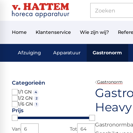
Home
Klantenservice
Wie zijn wij?
Refere
Afzuiging
Apparatuur
Gastronorm
Gastronorm
Categorieën
Gastro
1/1 GN
4
1/2 GN
2
Heavy
1/6 GN
1
Prijs
Gastronormbak
Van
Tot