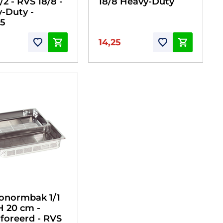
/2 - RVS 18/8 -
18/8 Heavy-Duty
-Duty -
25
14,25
onormbak 1/1
H 20 cm -
foreerd - RVS