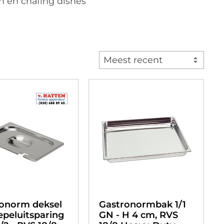
n en chafing dishes
Meest recent
onorm deksel
Gastronormbak 1/1
epeluitsparing
GN - H 4 cm, RVS