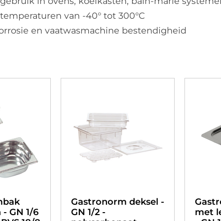
 gebruik in ovens, koelkasten, bain-marie systeme
 temperaturen van -40° tot 300°C
orrosie en vaatwasmachine bestendigheid
mbak
Gastronorm deksel -
Gastr
 - GN 1/6
GN 1/2 -
met l