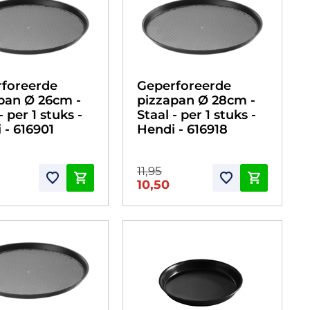
foreerde
Geperforeerde
pan Ø 26cm -
pizzapan Ø 28cm -
- per 1 stuks -
Staal - per 1 stuks -
 - 616901
Hendi - 616918
11,95
10,50