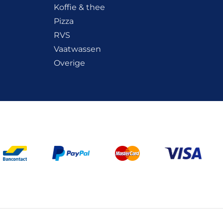
Koffie & thee
Pizza
RVS
Vaatwassen
Overige