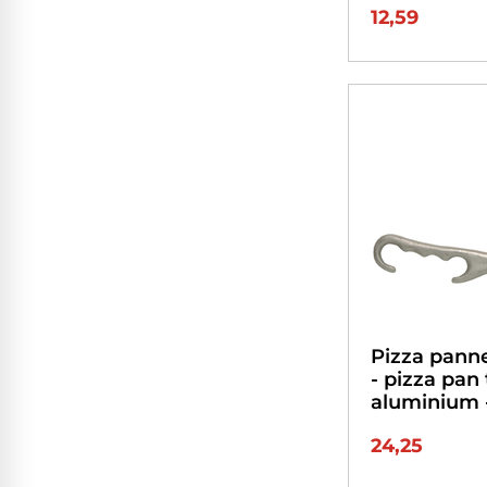
12,59
Pizza pann
- pizza pan 
aluminium 
24,25