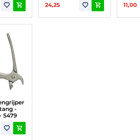
24,25
11,00
engrijper
tang -
- S479