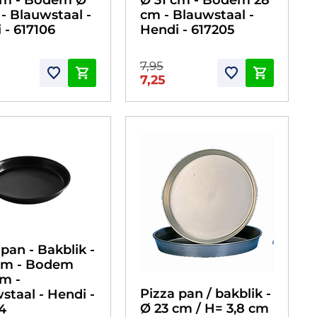
- Blauwstaal -
cm - Blauwstaal -
 - 617106
Hendi - 617205
7,95
7,25
 pan - Bakblik -
cm - Bodem
cm -
Pizza pan / bakblik -
staal - Hendi -
Ø 23 cm / H= 3,8 cm
4