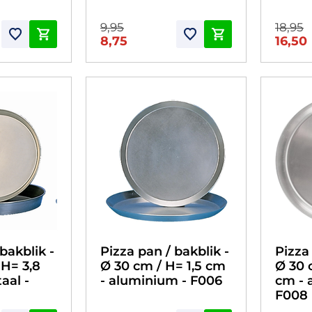
9,95
18,95
8,75
16,50
bakblik -
Pizza pan / bakblik -
Pizza 
 H= 3,8
Ø 30 cm / H= 1,5 cm
Ø 30 
aal -
- aluminium - F006
cm - 
F008