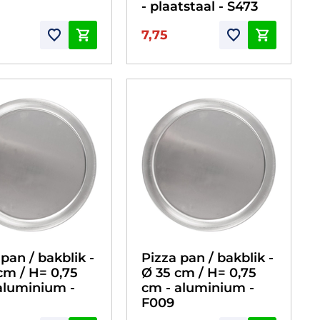
- plaatstaal - S473
7,75
pan / bakblik -
Pizza pan / bakblik -
cm / H= 0,75
Ø 35 cm / H= 0,75
aluminium -
cm - aluminium -
F009