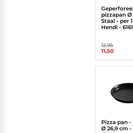
Geperforee
pizzapan Ø
Staal - per 1
Hendi - 616
12,95
11,50
Pizza pan - 
Ø 26,9 cm 