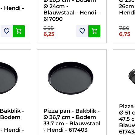
Ø 24cm -
26cm 
- Hendi -
Blauwstaal - Hendi -
Hendi
617090
6,95
7,50
6,25
6,75
Pizza
Bakblik -
Pizza pan - Bakblik -
Ø 51 
- Bodem
Ø 36,7 cm - Bodem
47,5 
33,7 cm - Blauwstaal
Blauw
- Hendi -
- Hendi - 617403
61743