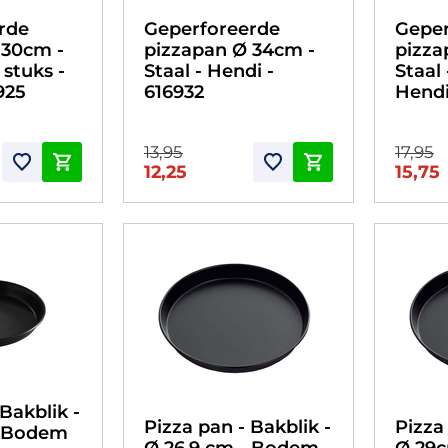
rde
Geperforeerde
Geper
 30cm -
pizzapan Ø 34cm -
pizza
 stuks -
Staal - Hendi -
Staal 
925
616932
Hendi
13,95
17,95
12,25
15,75
Bakblik -
Pizza pan - Bakblik -
Pizza
- Bodem
Ø 26,9 cm - Bodem
Ø 29