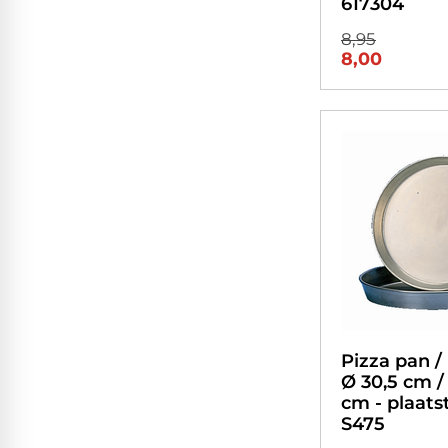
617304
8,95
8,00
Pizza pan / 
Ø 30,5 cm /
cm - plaatst
S475