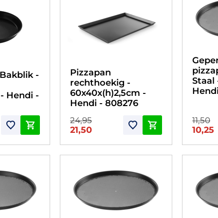
Geper
pizza
Pizzapan
Bakblik -
Staal 
rechthoekig -
Hendi
60x40x(h)2,5cm -
- Hendi -
Hendi - 808276
24,95
11,50
21,50
10,25