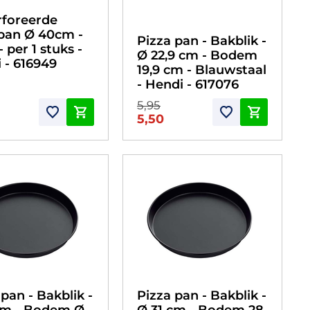
foreerde
pan Ø 40cm -
Pizza pan - Bakblik -
- per 1 stuks -
Ø 22,9 cm - Bodem
 - 616949
19,9 cm - Blauwstaal
- Hendi - 617076
5,95
5,50
 pan - Bakblik -
Pizza pan - Bakblik -
cm - Bodem Ø
Ø 31 cm - Bodem 28