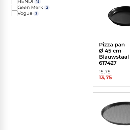
HENDI
15
Geen Merk
2
Vogue
2
Pizza pan - 
Ø 45 cm -
Blauwstaal 
617427
15,75
13,75