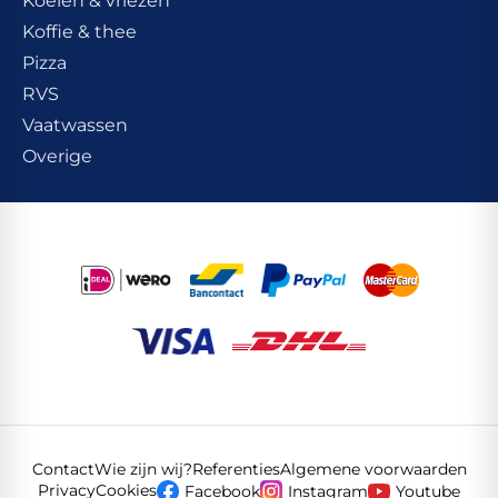
Koelen & vriezen
Koffie & thee
Pizza
RVS
Vaatwassen
Overige
Contact
Wie zijn wij?
Referenties
Algemene voorwaarden
Privacy
Cookies
Facebook
Instagram
Youtube