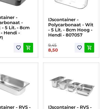
ntainer -
IJscontainer -
arbonaat -
Polycarbonaat - Wit
- 5 Lit. - 8cm
- 5 Lit. - 8cm Hoog -
- Hendi -
Hendi - 807057
71
9,45
8,50
ntainer - RVS -
IJscontainer - RVS -