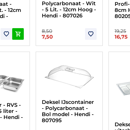
Polycarbonaat - Wit
aat -
Profi-
- 5 Lit. - 12cm Hoog -
t. - 12cm
8cm H
Hendi - 807026
i -
8020
8,50
19,25
7,50
16,75
Deksel IJscontainer
r - RVS -
- Polycarbonaat -
 liter -
Bol model - Hendi -
- Hendi -
807095
Dekse