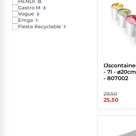
HENDI
12
Gastro M
3
Vogue
2
Emga
1
Fiesta Recyclable
1
IJscontaine
- 7l - ⌀20c
- 807002
29,50
25,50