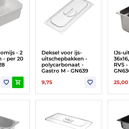
omijs - 2
Deksel voor ijs-
IJs-u
m - per 20
uitschepbakken -
36x16
28
polycarbonaat -
RVS -
Gastro M - GN639
GN63
9,75
25,00