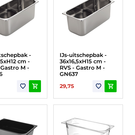
itschepbak -
IJs-uitschepbak -
,5xH12 cm -
36x16,5xH15 cm -
 Gastro M -
RVS - Gastro M -
6
GN637
29,75