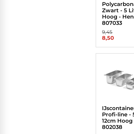
Polycarbon
Zwart - 5 Li
Hoog - Hend
807033
9,45
8,50
IJscontaine
Profi-line - 5
12cm Hoog 
802038