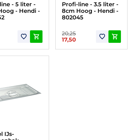
line - 5 liter -
Profi-line - 3.5 liter -
oog - Hendi -
8cm Hoog - Hendi -
52
802045
20,25
17,50
l IJs-