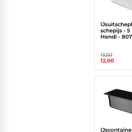
IJsuitschep
schepijs - 5 
Hendi - 80
13,50
12,00
IJscontaine