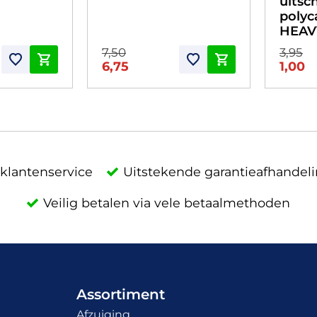
uitsc
polyc
HEAV
7,50
3,95
6,75
1,00
klantenservice
Uitstekende garantieafhandel
Veilig betalen via vele betaalmethoden
Assortiment
Afzuiging