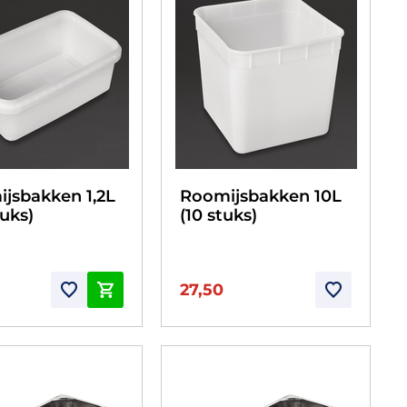
jsbakken 1,2L
Roomijsbakken 10L
tuks)
(10 stuks)
27,50