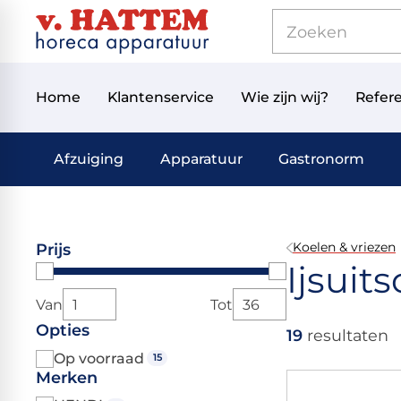
Home
Klantenservice
Wie zijn wij?
Refere
Afzuiging
Apparatuur
Gastronorm
Koelen & vriezen
Prijs
Ijsui
Van
Tot
Opties
19
resultaten
Op voorraad
15
Merken