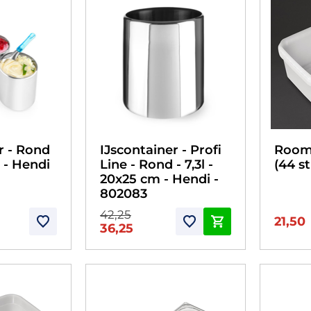
IJscontainer - Profi
r - Rond
Roomi
Line - Rond - 7,3l -
m - Hendi
(44 s
20x25 cm - Hendi -
802083
42,25
21,50
36,25