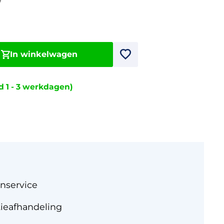
W
In winkelwagen
jd 1 - 3 werkdagen)
nservice
tieafhandeling