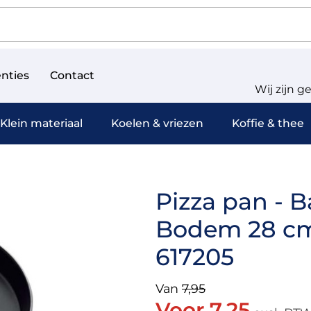
nties
Contact
Wij zijn g
Klein materiaal
Koelen & vriezen
Koffie & thee
Pizza pan - B
Bodem 28 cm 
617205
Van
7,95
Voor 7,25