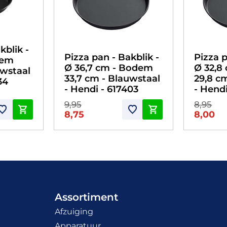
kblik -
Pizza pan - Bakblik -
Pizza p
dem
Ø 36,7 cm - Bodem
Ø 32,8
uwstaal
33,7 cm - Blauwstaal
29,8 c
34
- Hendi - 617403
- Hendi
9,95
8,95
8,75
8,00
Assortiment
Afzuiging
Apparatuur