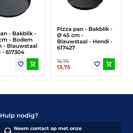
Pizza pan - Bakblik -
an - Bakblik -
Ø 45 cm -
 cm - Bodem
Blauwstaal - Hendi -
m - Blauwstaal
617427
 - 617304
15,75
13,75
Hulp nodig?
Neem contact op met onze