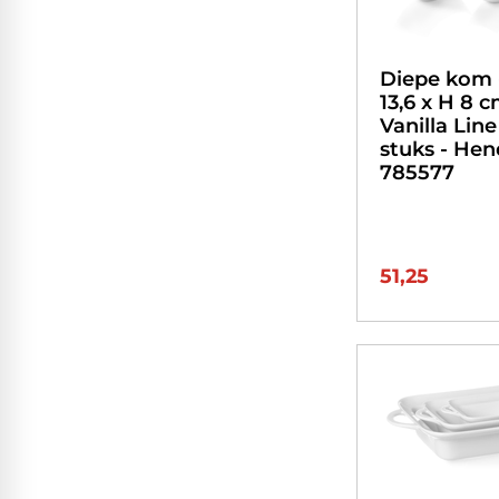
Diepe kom -
13,6 x H 8 c
Vanilla Line
stuks - Hend
785577
51,25