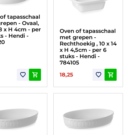
of tapasschaal
repen - Ovaal,
18 x H 4cm - per
Oven of tapasschaal
s - Hendi -
met grepen -
20
Rechthoekig , 10 x 14
x H 4,5cm - per 6
stuks - Hendi -
784105
18,25