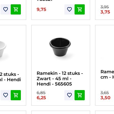
3,95
9,75
3,75
Ramek
Ramekin - 12 stuks -
2 stuks -
cm - 
Zwart - 45 ml -
ml - Hendi
Hendi - 565605
6,85
3,65
6,25
3,50