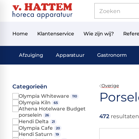
Home
Klantenservice
Wie zijn wij?
Refere
Afzuiging
Apparatuur
Gastronorm
Overige
Categorieën
Porsel
Olympia Whiteware
110
Olympia Kiln
65
Athena Hotelware Budget
porselein
26
472
resultaten
Hendi Delta
21
Olympia Cafe
20
Hendi Saturn
19