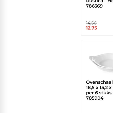
Rustica - H
786369
14,50
12,75
Ovenschaal 
18,5 x 15,2 
per 6 stuks 
785904