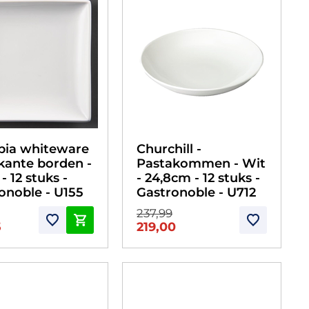
pia whiteware
Churchill -
rkante borden -
Pastakommen - Wit
- 12 stuks -
- 24,8cm - 12 stuks -
onoble - U155
Gastronoble - U712
237,99
5
219,00