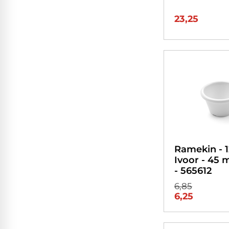
23,25
Ramekin - 1
Ivoor - 45 
- 565612
6,85
6,25