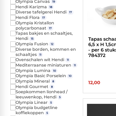
Olympia Canvas
19
Hendi Karizma
18
Diverse tafelgerei Hendi
17
Hendi Flora
17
Olympia Kristallon
polycarbonaat
17
Tapas bakjes en schaaltjes,
Hendi
Tapas schaa
15
Olympia Fusion
6,5 x H 1,5
12
Diverse borden, kommen en
- per 6 stuk
schaaltjes
784372
11
Ovenschalen wit Hendi
11
Mediterraanse miniaturen
11
Olympia Lumina
10
Olympia Basic Porselein
10
Olympia Mineral
8
12,00
Hendi Gourmet
8
Soepkommen lionhead /
leeuwenkop, Hendi
5
Olympia Linear
5
Olympia budgetline
koffiekoppen
5