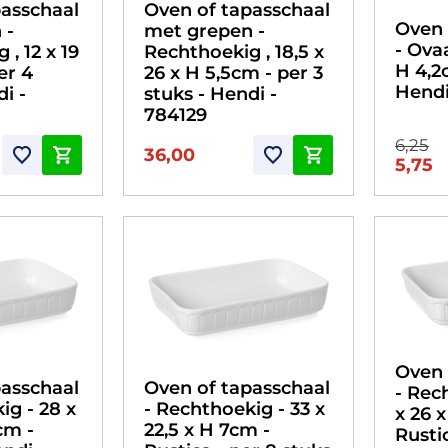
passchaal
Oven of tapasschaal
Oven 
 -
met grepen -
- Ovaa
, 12 x 19
Rechthoekig , 18,5 x
H 4,2
er 4
26 x H 5,5cm - per 3
Hendi
i -
stuks - Hendi -
784129
6,25
36,00
5,75
Oven 
passchaal
Oven of tapasschaal
- Rec
ig - 28 x
- Rechthoekig - 33 x
x 26 
cm -
22,5 x H 7cm -
Rusti