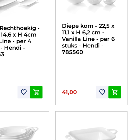
Diepe kom - 22,5 x
Rechthoekig -
11,1 x H 6,2 cm -
 14,6 x H 4cm -
Vanilla Line - per 6
Line - per 4
stuks - Hendi -
 - Hendi -
785560
53
41,00