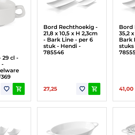
Bord Rechthoekig -
Bord 
21,8 x 10,5 x H 2,3cm
35,2 x
- Bark Line - per 6
Bark 
stuk - Hendi -
stuks
785546
7855
 29 cl -
 -
elware
F369
27,25
41,00