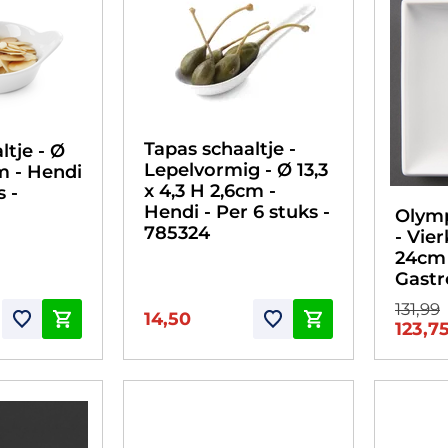
Tapas schaaltje -
ltje - Ø
Lepelvormig - Ø 13,3
cm - Hendi
x 4,3 H 2,6cm -
s -
Hendi - Per 6 stuks -
Olym
785324
- Vie
24cm 
Gastr
131,99
14,50
123,7