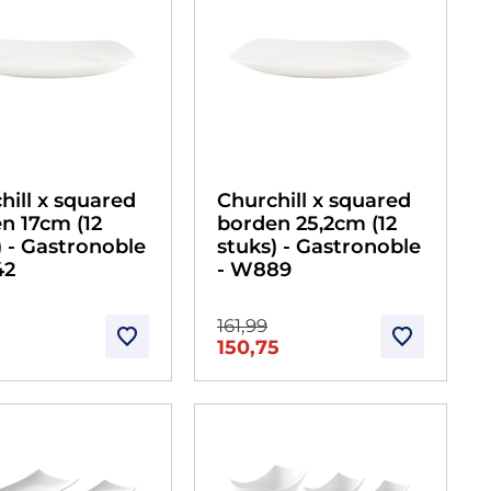
hill x squared
Churchill x squared
n 17cm (12
borden 25,2cm (12
) - Gastronoble
stuks) - Gastronoble
42
- W889
161,99
150,75