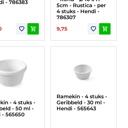
di - 786383
5cm - Rustica - per
4 stuks - Hendi -
786307
0
9,75
Ramekin - 4 stuks -
in - 4 stuks -
Geribbeld - 30 ml -
beld - 50 ml -
Hendi - 565643
 - 565650