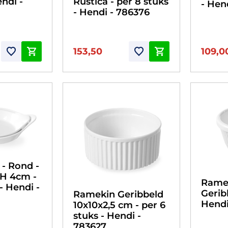
endi -
Rustica - per 8 stuks
- Hen
- Hendi - 786376
153,50
109,0
- Rond -
x H 4cm -
Ramek
- Hendi -
Gerib
Ramekin Geribbeld
Hendi
10x10x2,5 cm - per 6
stuks - Hendi -
783627