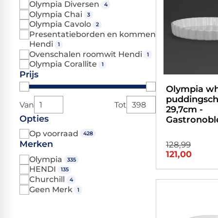
Olympia Diversen
4
Olympia Chai
3
Olympia Cavolo
2
Presentatieborden en kommen
Hendi
1
Ovenschalen roomwit Hendi
1
Olympia Corallite
1
Prijs
Olympia w
puddingsch
Van
Tot
29,7cm -
Opties
Gastronobl
Op voorraad
428
Merken
128,99
121,00
Olympia
335
HENDI
135
Churchill
4
Geen Merk
1