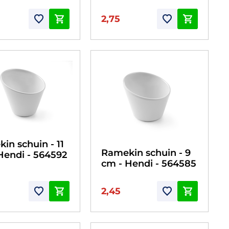
2,75
in schuin - 11
Ramekin schuin - 9
Hendi - 564592
cm - Hendi - 564585
2,45