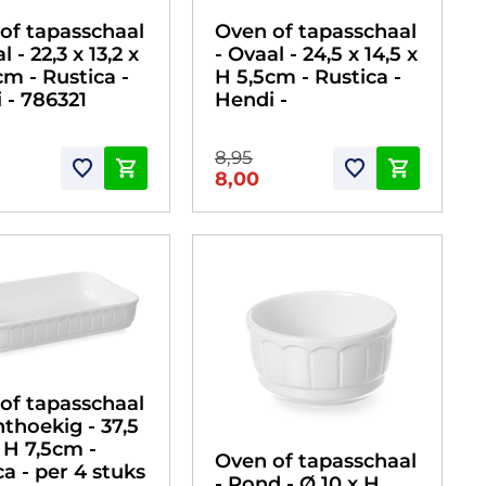
of tapasschaal
Oven of tapasschaal
l - 22,3 x 13,2 x
- Ovaal - 24,5 x 14,5 x
cm - Rustica -
H 5,5cm - Rustica -
 - 786321
Hendi -
8,95
8,00
of tapasschaal
hthoekig - 37,5
x H 7,5cm -
Oven of tapasschaal
ca - per 4 stuks
- Rond - Ø 10 x H