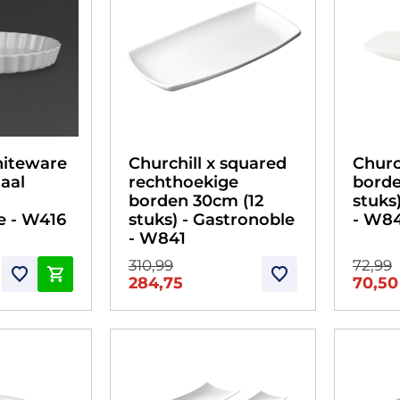
hiteware
Churchill x squared
Churc
aal
rechthoekige
borde
borden 30cm (12
stuks
e - W416
stuks) - Gastronoble
- W8
- W841
310,99
72,99
284,75
70,50