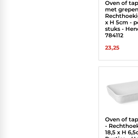
Oven of ta
met grepen
Rechthoekig 
x H 5cm - p
stuks - Hend
784112
23,25
Oven of ta
- Rechthoek
18,5 x H 6,5