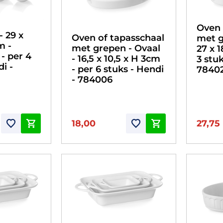
Oven 
 29 x
Oven of tapasschaal
met g
m -
met grepen - Ovaal
27 x 
 - per 4
- 16,5 x 10,5 x H 3cm
3 stuk
i -
- per 6 stuks - Hendi
7840
- 784006
18,00
27,75