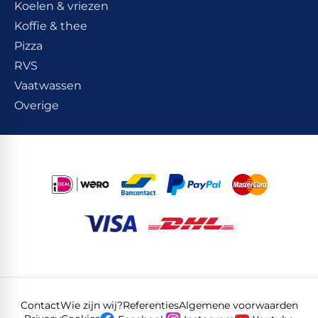
Koelen & vriezen
Koffie & thee
Pizza
RVS
Vaatwassen
Overige
Contact
Wie zijn wij?
Referenties
Algemene voorwaarden