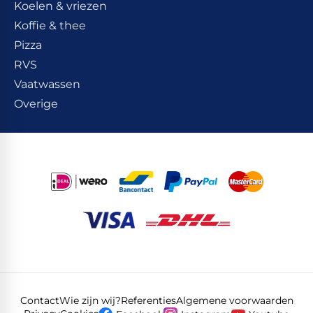
Koelen & vriezen
Koffie & thee
Pizza
RVS
Vaatwassen
Overige
Contact
Wie zijn wij?
Referenties
Algemene voorwaarden