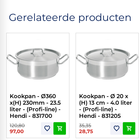
Gerelateerde producten
Kookpan - Ø360
Kookpan - Ø 20 x
x(H) 230mm - 23.5
(H) 13 cm - 4.0 liter
liter - (Profi-line) -
- (Profi-line) -
Hendi - 831700
Hendi - 831205
120,80
35,35
97,00
28,75