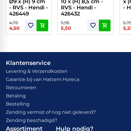
Ø9 x (H) 9 cm
10 x (H) 8,5 cm -
x (
- RVS - Hendi -
RVS - Hendi -
- 
426449
426432
4,75
5,95
5,7
4,50
5,50
5,2
Klantenservice
Levering & Verzendkosten
Garantie bij van Hattem Horeca
Retourneren
Betaling
Bestelling
Zending vermist of nog niet geleverd?
Zending beschadigd?
Assortiment
Hulp nodig?