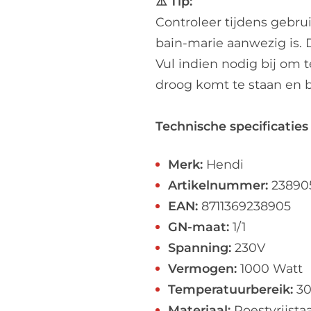
⚠️ Tip:
Controleer tijdens gebrui
bain-marie aanwezig is.
Vul indien nodig bij om
droog komt te staan en b
Technische specificaties
Merk:
Hendi
Artikelnummer:
23890
EAN:
8711369238905
GN-maat:
1/1
Spanning:
230V
Vermogen:
1000 Watt
Temperatuurbereik:
30
Materiaal:
Roestvrijstaa