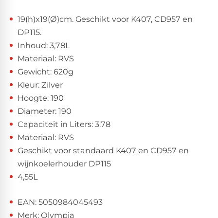
19(h)x19(Ø)cm. Geschikt voor K407, CD957 en
DP115.
Inhoud: 3,78L
Materiaal: RVS
Gewicht: 620g
Kleur: Zilver
Hoogte: 190
Diameter: 190
Capaciteit in Liters: 3.78
Materiaal: RVS
Geschikt voor standaard K407 en CD957 en
wijnkoelerhouder DP115
4,55L
EAN: 5050984045493
Merk: Olympia