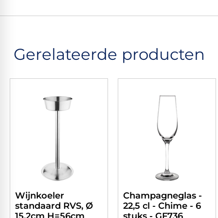
Gerelateerde producten
Wijnkoeler
Champagneglas -
standaard RVS, Ø
22,5 cl - Chime - 6
15,2cm H=56cm
stuks - GF736