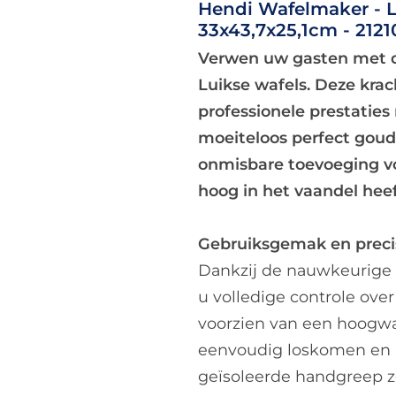
Hendi Wafelmaker - Lu
33x43,7x25,1cm - 2121
Verwen uw gasten met d
Luikse wafels. Deze kra
professionele prestatie
moeiteloos perfect goud
onmisbare toevoeging vo
hoog in het vaandel heef
Gebruiksgemak en preci
Dankzij de nauwkeurige 
u volledige controle over
voorzien van een hoogwa
eenvoudig loskomen en he
geïsoleerde handgreep zo