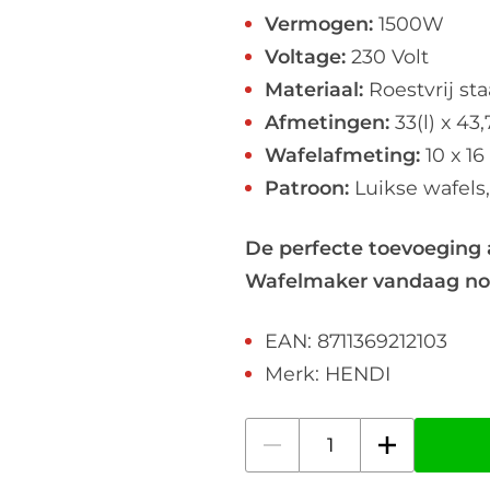
Vermogen:
1500W
Voltage:
230 Volt
Materiaal:
Roestvrij sta
Afmetingen:
33(l) x 43,
Wafelafmeting:
10 x 1
Patroon:
Luikse wafels
De perfecte toevoeging 
Wafelmaker vandaag nog
EAN: 8711369212103
Merk: HENDI