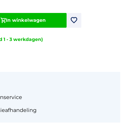
In winkelwagen
jd 1 - 3 werkdagen)
nservice
tieafhandeling