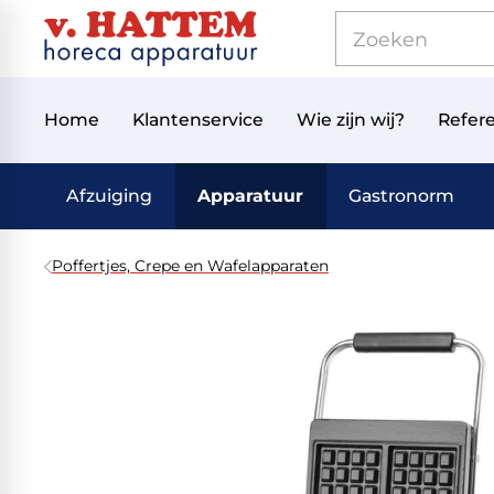
Home
Klantenservice
Wie zijn wij?
Refere
Afzuiging
Apparatuur
Gastronorm
Poffertjes, Crepe en Wafelapparaten