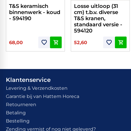
T&S keramisch
Losse uitloop (31
binnenwerk - koud
cm) t.b.v. diverse
- 594190
T&S kranen,
standaard versie -
594120
68,00
52,60
Klantenservice
Levering & Verzendkosten
Garantie bij van Hattem Horeca
Retourneren
Betaling
Bestelling
Zending vermist of nog niet geleverd?