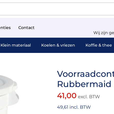
nties
Contact
Wij zijn g
Klein materiaal
Koelen & vriezen
Koffie & thee
Voorraadconta
Rubbermaid B
41,00
excl. BTW
49,61 incl. BTW