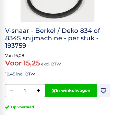
V-snaar - Berkel / Deko 834 of
834S snijmachine - per stuk -
193759
Van
16,08
Voor 15,25
excl. BTW
18,45 incl. BTW
In winkelwagen
Op voorraad