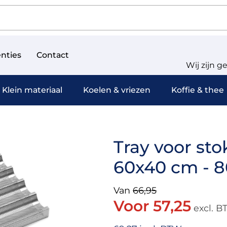
nties
Contact
Wij zijn g
Klein materiaal
Koelen & vriezen
Koffie & thee
Tray voor sto
60x40 cm - 8
Van
66,95
Voor 57,25
excl. 