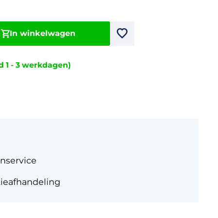
In winkelwagen
jd 1 - 3 werkdagen)
nservice
tieafhandeling