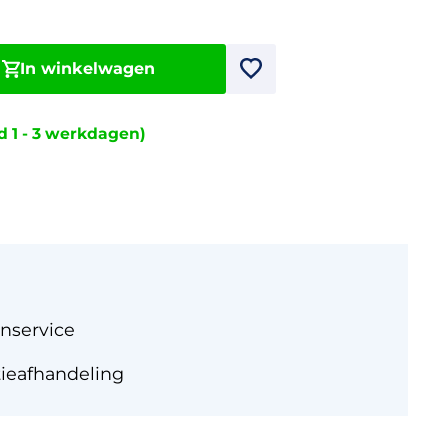
In winkelwagen
jd 1 - 3 werkdagen)
nservice
tieafhandeling