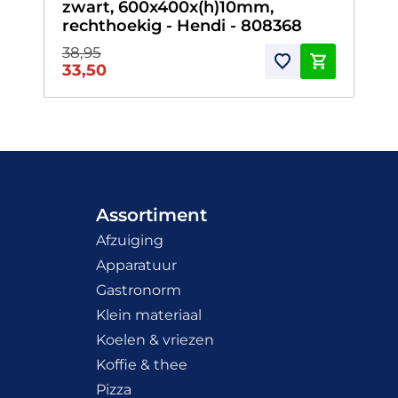
zwart, 600x400x(h)10mm,
rechthoekig - Hendi - 808368
38,95
33,50
Assortiment
Afzuiging
Apparatuur
Gastronorm
Klein materiaal
Koelen & vriezen
Koffie & thee
Pizza