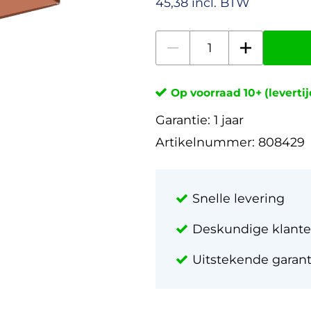
45,38 incl. BTW
Op voorraad 10+ (leverti
Garantie:
1 jaar
Artikelnummer:
808429
Snelle levering
Deskundige klante
Uitstekende garan