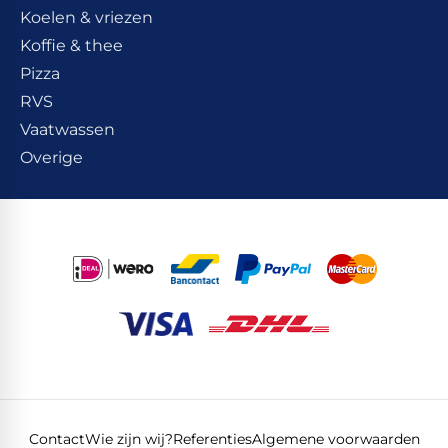
Koelen & vriezen
Koffie & thee
Pizza
RVS
Vaatwassen
Overige
Contact
Wie zijn wij?
Referenties
Algemene voorwaarden