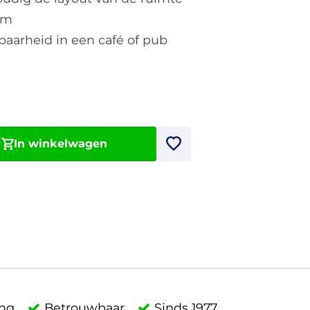
rm
baarheid in een café of pub
In winkelwagen
ing
Betrouwbaar
Sinds 1977