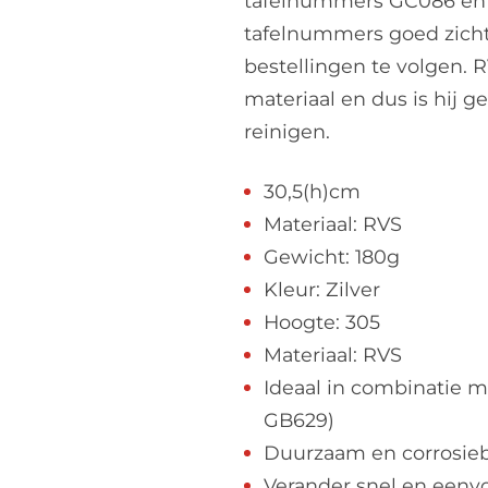
tafelnummers GC086 en G
tafelnummers goed zicht
bestellingen te volgen. 
materiaal en dus is hij g
reinigen.
30,5(h)cm
Materiaal: RVS
Gewicht: 180g
Kleur: Zilver
Hoogte: 305
Materiaal: RVS
Ideaal in combinatie 
GB629)
Duurzaam en corrosie
Verander snel en eenv