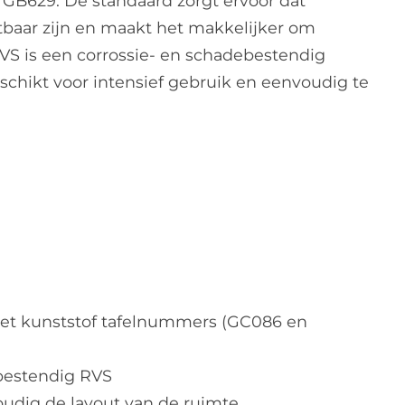
B629. De standaard zorgt ervoor dat
baar zijn en maakt het makkelijker om
RVS is een corrossie- en schadebestendig
eschikt voor intensief gebruik en eenvoudig te
met kunststof tafelnummers (GC086 en
bestendig RVS
oudig de layout van de ruimte