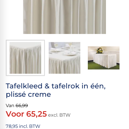
Tafelkleed & tafelrok in één,
plissé creme
Van
66,99
Voor 65,25
excl. BTW
78,95 incl. BTW