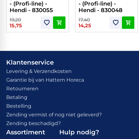
- (Profi-line) -
- (Profi-line) -
Hendi - 830055
Hendi - 830048
19,20
17,40
15,75
14,25
Klantenservice
Levering & Verzendkosten
Garantie bij van Hattem Horeca
Retourneren
Betaling
Bestelling
Zending vermist of nog niet geleverd?
Zending beschadigd?
Assortiment
Hulp nodig?