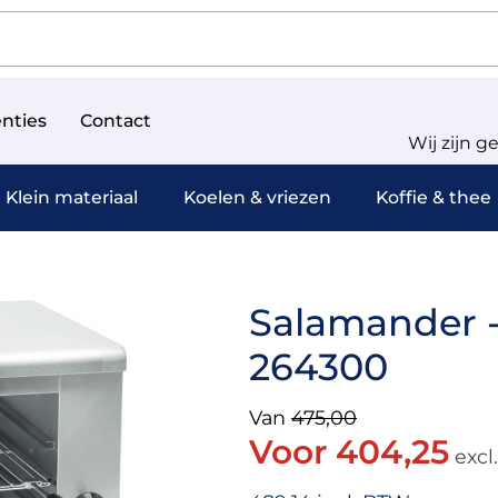
nties
Contact
Wij zijn g
Klein materiaal
Koelen & vriezen
Koffie & thee
Salamander -
264300
Van
475,00
Voor 404,25
excl