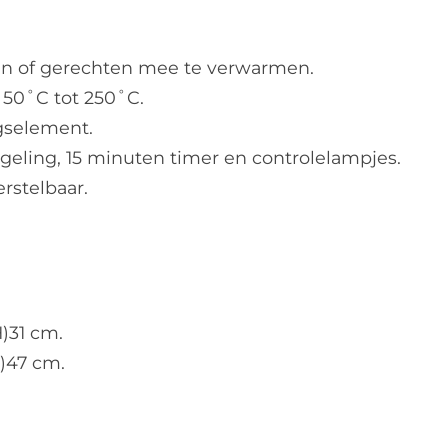
len of gerechten mee te verwarmen.
n 50˚C tot 250˚C.
selement.
geling, 15 minuten timer en controlelampjes.
rstelbaar.
)31 cm.
)47 cm.