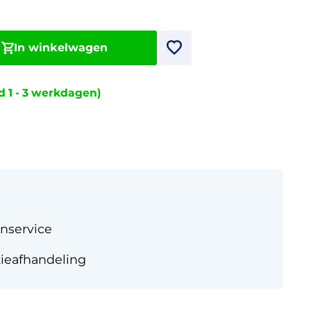
In winkelwagen
jd 1 - 3 werkdagen)
nservice
tieafhandeling