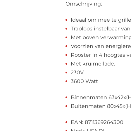
Omschrijving:
Ideaal om mee te gril
Traploos instelbaar va
Met boven verwarming
Voorzien van energiere
Rooster in 4 hoogtes ve
Met kruimellade.
230V
3600 Watt
Binnenmaten 63x42x(H
Buitenmaten 80x45x(H
EAN: 8711369264300
Merk: HENDI