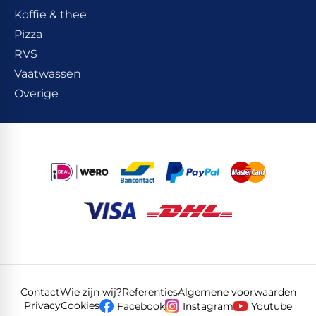
Koffie & thee
Pizza
RVS
Vaatwassen
Overige
Contact
Wie zijn wij?
Referenties
Algemene voorwaarden
Privacy
Cookies
Facebook
Instagram
Youtube