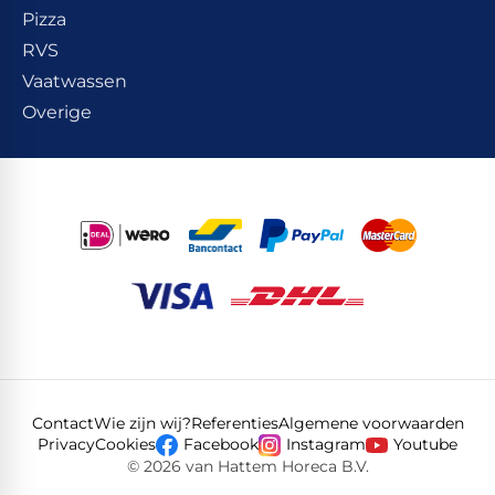
Pizza
RVS
Vaatwassen
Overige
Contact
Wie zijn wij?
Referenties
Algemene voorwaarden
Privacy
Cookies
Facebook
Instagram
Youtube
© 2026 van Hattem Horeca B.V.