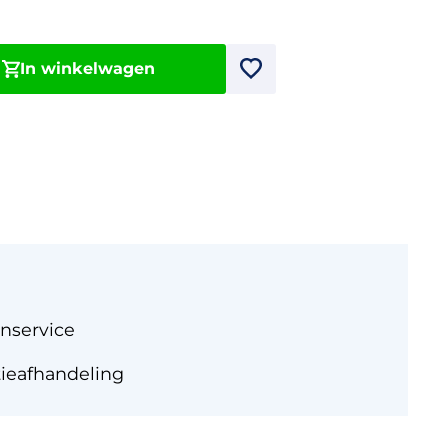
In winkelwagen
nservice
tieafhandeling