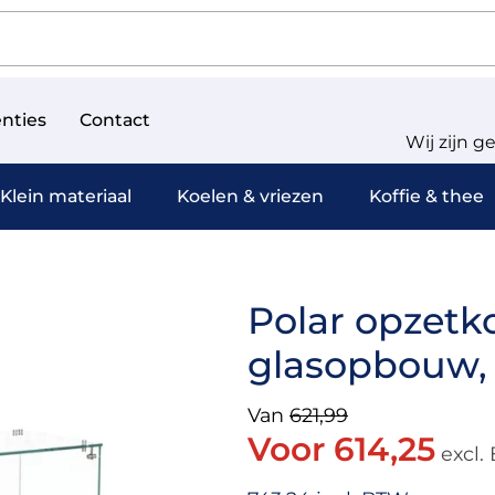
nties
Contact
Wij zijn g
Klein materiaal
Koelen & vriezen
Koffie & thee
Polar opzetko
glasopbouw, 
Van
621,99
Voor 614,25
excl.