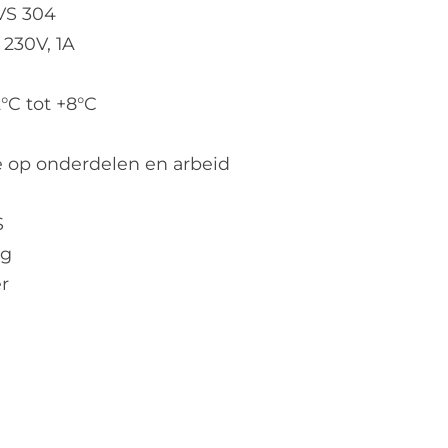
VS 304
230V, 1A
°C tot +8°C
ie op onderdelen en arbeid
S
ng
r