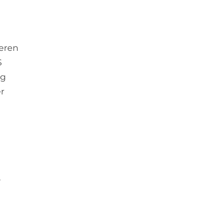
ieren
S
ng
r
8