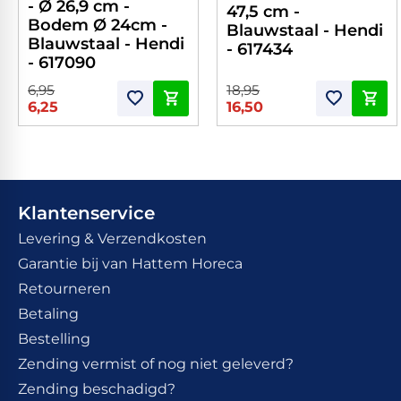
- Ø 26,9 cm -
47,5 cm -
Bodem Ø 24cm -
Blauwstaal - Hendi
Blauwstaal - Hendi
- 617434
- 617090
6,95
18,95
6,25
16,50
Klantenservice
Levering & Verzendkosten
Garantie bij van Hattem Horeca
Retourneren
Betaling
Bestelling
Zending vermist of nog niet geleverd?
Zending beschadigd?