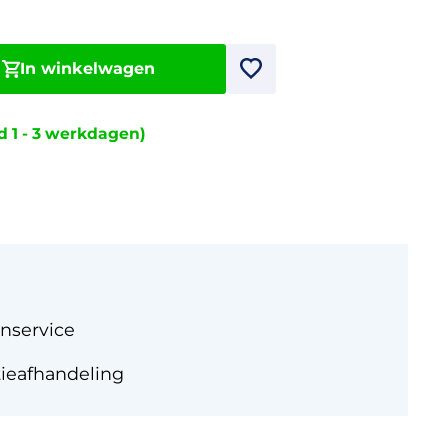
In winkelwagen
jd 1 - 3 werkdagen)
nservice
tieafhandeling