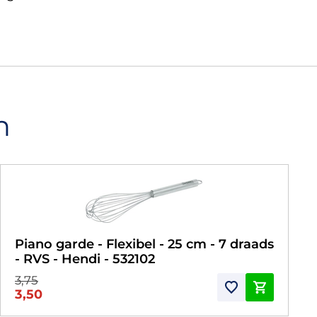
n
Piano garde - Flexibel - 25 cm - 7 draads
- RVS - Hendi - 532102
3,75
3,50