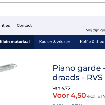
nties
Contact
Wij zijn g
Klein materiaal
Koelen & vriezen
Koffie & thee
Piano garde -
draads - RVS 
Van
4,75
Voor 4,50
excl. B