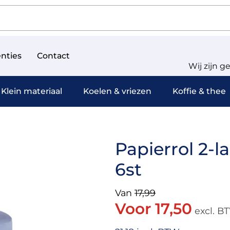
nties
Contact
Wij zijn g
Klein materiaal
Koelen & vriezen
Koffie & thee
Papierrol 2-l
6st
Van
17,99
Voor 17,50
excl. B