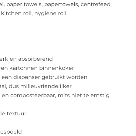
l, paper towels, papertowels, centrefeed,
 kitchen roll, hygiene roll
terk en absorberend
ren kartonnen binnenkoker
n een dispenser gebruikt worden
al, dus milieuvriendelijker
 en composteerbaar, mits niet te ernstig
de textuur
gespoeld