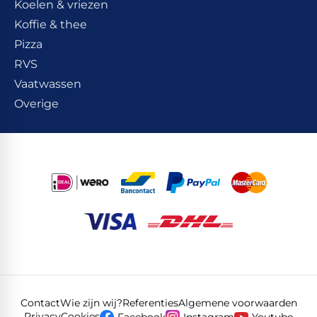
Koelen & vriezen
Koffie & thee
Pizza
RVS
Vaatwassen
Overige
Contact
Wie zijn wij?
Referenties
Algemene voorwaarden
Privacy
Cookies
Facebook
Instagram
Youtube