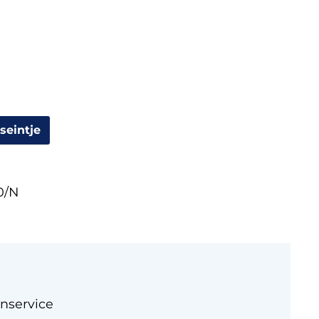
seintje
0/N
nservice