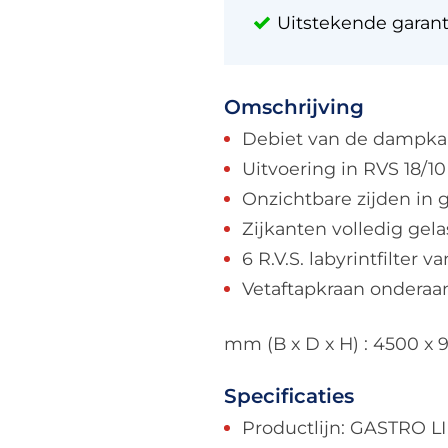
Uitstekende garan
Omschrijving
Debiet van de dampkap
Uitvoering in RVS 18/10 
Onzichtbare zijden in g
Zijkanten volledig gela
6 R.V.S. labyrintfilter
Vetaftapkraan ondera
mm (B x D x H) : 4500 x 
Specificaties
Productlijn: GASTRO L