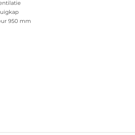
entilatie
zuigkap
eur 950 mm