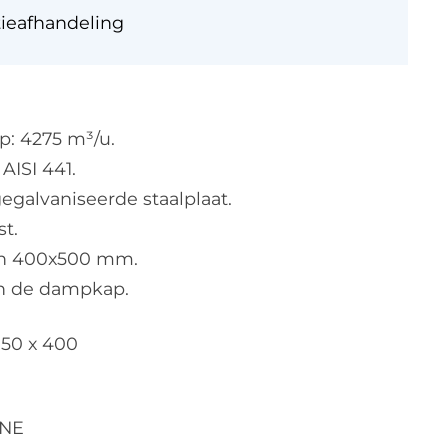
tieafhandeling
: 4275 m³/u.
AISI 441.
egalvaniseerde staalplaat.
st.
 van 400x500 mm.
an de dampkap.
950 x 400
INE