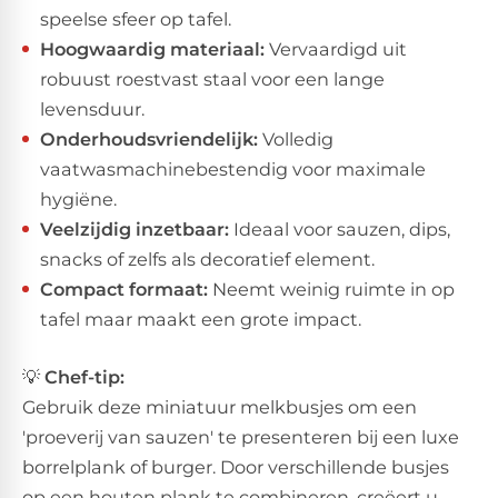
speelse sfeer op tafel.
Hoogwaardig materiaal:
Vervaardigd uit
robuust roestvast staal voor een lange
levensduur.
Onderhoudsvriendelijk:
Volledig
vaatwasmachinebestendig voor maximale
hygiëne.
Veelzijdig inzetbaar:
Ideaal voor sauzen, dips,
snacks of zelfs als decoratief element.
Compact formaat:
Neemt weinig ruimte in op
tafel maar maakt een grote impact.
💡
Chef-tip:
​Gebruik deze miniatuur melkbusjes om een
'proeverij van sauzen' te presenteren bij een luxe
borrelplank of burger. Door verschillende busjes
op een houten plank te combineren, creëert u