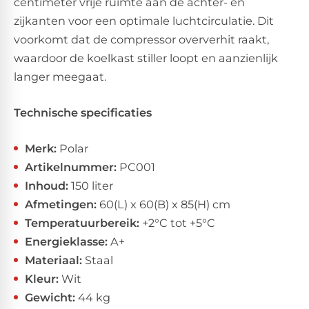
centimeter vrije ruimte aan de achter- en
zijkanten voor een optimale luchtcirculatie. Dit
voorkomt dat de compressor oververhit raakt,
waardoor de koelkast stiller loopt en aanzienlijk
langer meegaat.
Technische specificaties
Merk:
Polar
Artikelnummer:
PC001
Inhoud:
150 liter
Afmetingen:
60(L) x 60(B) x 85(H) cm
Temperatuurbereik:
+2°C tot +5°C
Energieklasse:
A+
Materiaal:
Staal
Kleur:
Wit
Gewicht:
44 kg