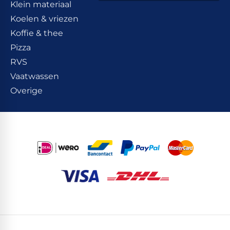
Klein materiaal
Koelen & vriezen
Koffie & thee
Pizza
RVS
Vaatwassen
Overige