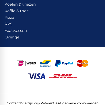
Koelen & vriezen
Koffie & thee
Pizza
RVS
Vaatwassen
Overige
Contact
Wie zijn wij?
Referenties
Algemene voorwaarden