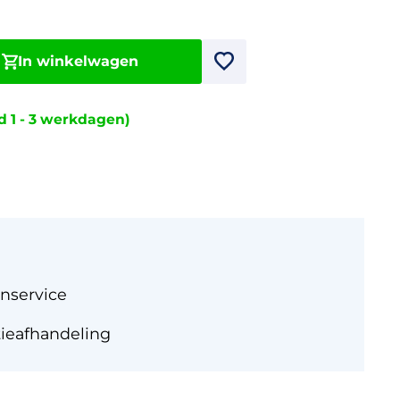
In winkelwagen
jd 1 - 3 werkdagen)
nservice
tieafhandeling