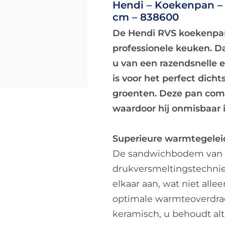
Hendi – Koekenpan –
cm – 838600
De Hendi RVS koekenpan 
professionele keuken. D
u van een razendsnelle e
is voor het perfect dich
groenten. Deze pan com
waardoor hij onmisbaar i
Superieure warmtegeleid
De sandwichbodem van d
drukversmeltingstechniek
elkaar aan, wat niet alle
optimale warmteoverdrach
keramisch, u behoudt alt