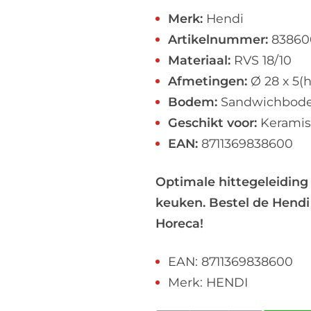
Merk:
Hendi
Artikelnummer:
83860
Materiaal:
RVS 18/10
Afmetingen:
Ø 28 x 5(
Bodem:
Sandwichbod
Geschikt voor:
Keramisc
EAN:
8711369838600
Optimale hittegeleiding
keuken. Bestel de Hend
Horeca!
EAN: 8711369838600
Merk: HENDI