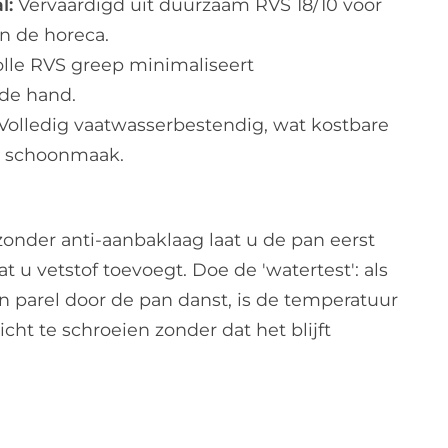
l:
Vervaardigd uit duurzaam RVS 18/10 voor
n de horeca.
lle RVS greep minimaliseert
de hand.
Volledig vaatwasserbestendig, wat kostbare
de schoonmaak.
 zonder anti-aanbaklaag laat u de pan eerst
 u vetstof toevoegt. Doe de 'watertest': als
n parel door de pan danst, is de temperatuur
icht te schroeien zonder dat het blijft