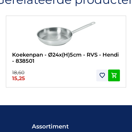
Koekenpan - Ø24x(H)5cm - RVS - Hendi
- 838501
18,60
15,25
Assortiment