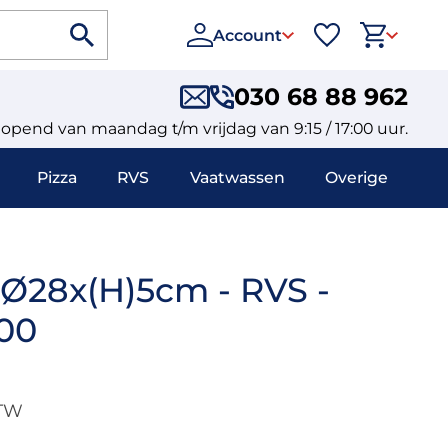
Account
030 68 88 962
eopend van maandag t/m vrijdag van 9:15 / 17:00 uur.
Pizza
RVS
Vaatwassen
Overige
Ø28x(H)5cm - RVS -
00
BTW