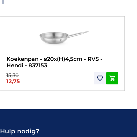
Koekenpan - ⌀20x(H)4,5cm - RVS -
Hendi - 837153
15,30
12,75
Hulp nodig?