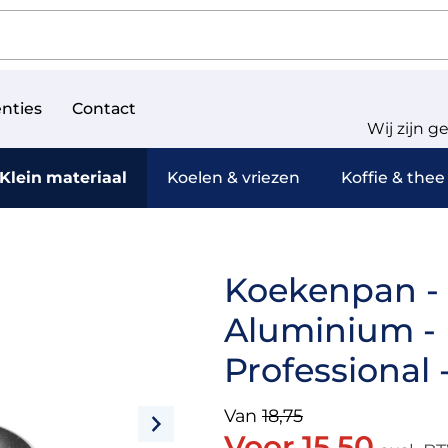
nties
Contact
Wij zijn g
Klein materiaal
Koelen & vriezen
Koffie & thee
Koekenpan - Ø
Aluminium -
Professional 
Van
18,75
Voor 15,50