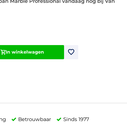
an Marble Professional vandaag nog bij Van
In winkelwagen
ing
Betrouwbaar
Sinds 1977