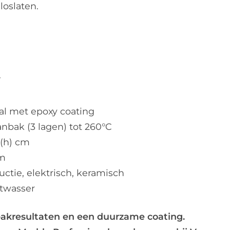
loslaten.
7
al met epoxy coating
nbak (3 lagen) tot 260°C
2(h) cm
m
uctie, elektrisch, keramisch
twasser
 bakresultaten en een duurzame coating.