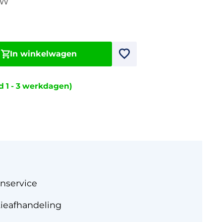
TW
In winkelwagen
jd 1 - 3 werkdagen)
nservice
tieafhandeling