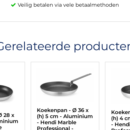
Veilig betalen via vele betaalmethoden
Gerelateerde producte
Koekenpan - Ø 36 x
Koeken
 28 x
(h) 5 cm - Aluminium
(h) 4 
uminium
- Hendi Marble
- Hend
e
Professional -