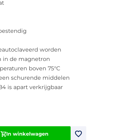
at
rbestendig
geautoclaveerd worden
 in de magnetron
mperaturen boven 75°C
 geen schurende middelen
4 is apart verkrijgbaar
In winkelwagen