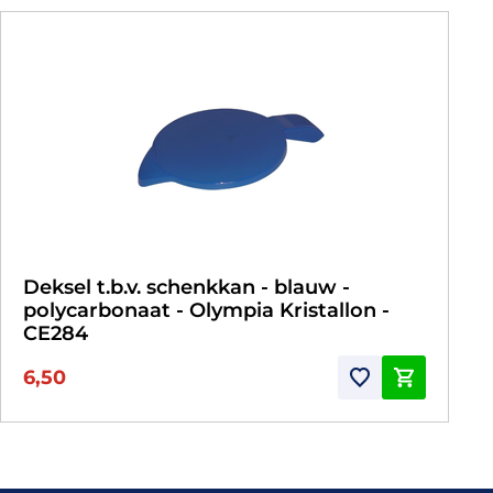
Deksel t.b.v. schenkkan - blauw -
polycarbonaat - Olympia Kristallon -
CE284
6,50