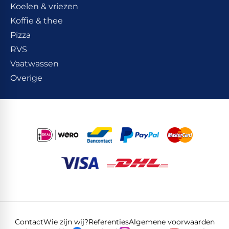
Koelen & vriezen
Koffie & thee
Pizza
RVS
Vaatwassen
Overige
Contact
Wie zijn wij?
Referenties
Algemene voorwaarden