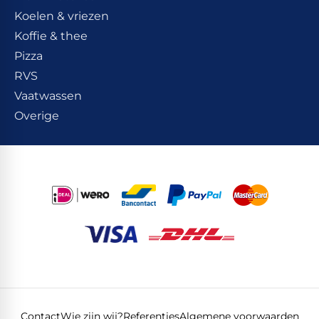
Koelen & vriezen
Koffie & thee
Pizza
RVS
Vaatwassen
Overige
Contact
Wie zijn wij?
Referenties
Algemene voorwaarden