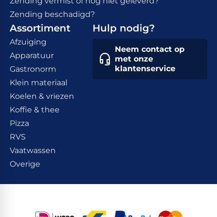
Zending vermist of nog niet geleverd?
Zending beschadigd?
Assortiment
Hulp nodig?
Afzuiging
Neem contact op
Apparatuur
met onze
klantenservice
Gastronorm
Klein materiaal
Koelen & vriezen
Koffie & thee
Pizza
RVS
Vaatwassen
Overige