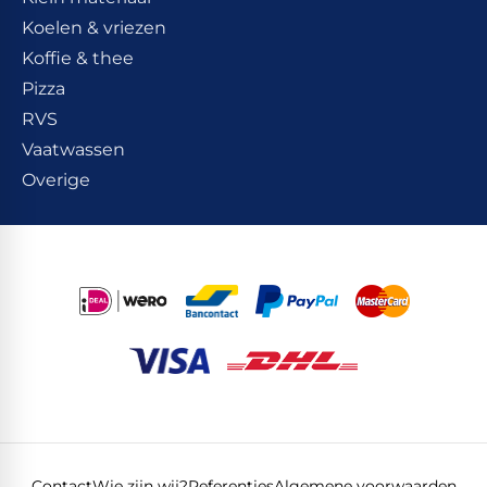
Koelen & vriezen
Koffie & thee
Pizza
RVS
Vaatwassen
Overige
Contact
Wie zijn wij?
Referenties
Algemene voorwaarden