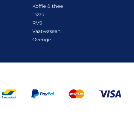
Koffie & thee
Pizza
RVS
Vaatwassen
Overige