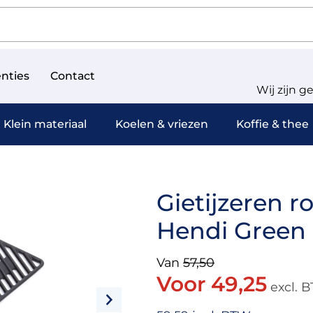
nties
Contact
Wij zijn g
Klein materiaal
Koelen & vriezen
Koffie & thee
Gietijzeren roo
Hendi Green 
Van
57,50
Voor 49,25
excl. 