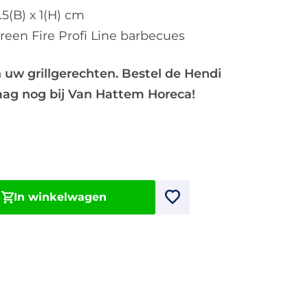
.5(B) x 1(H) cm
een Fire Profi Line barbecues
 uw grillgerechten. Bestel de Hendi
daag nog bij Van Hattem Horeca!
In winkelwagen