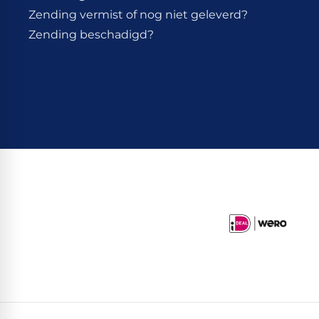
Zending vermist of nog niet geleverd?
Zending beschadigd?