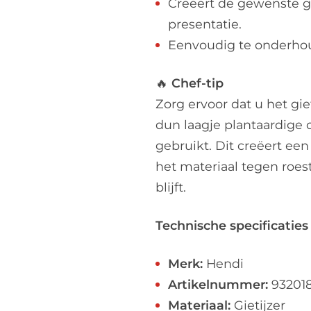
Creëert de gewenste gr
presentatie.
Eenvoudig te onderho
🔥
Chef-tip
Zorg ervoor dat u het gie
dun laagje plantaardige o
gebruikt. Dit creëert ee
het materiaal tegen roes
blijft.
Technische specificaties
Merk:
Hendi
Artikelnummer:
93201
Materiaal:
Gietijzer