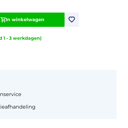
In winkelwagen
jd 1 - 3 werkdagen)
nservice
tieafhandeling