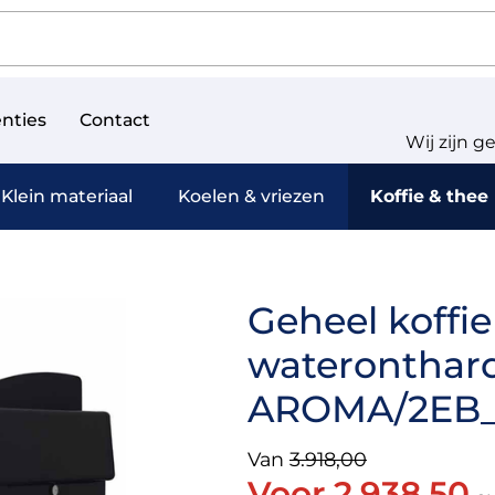
nties
Contact
Wij zijn g
Klein materiaal
Koelen & vriezen
Koffie & thee
Geheel koffi
wateronthard
AROMA/2EB
Van
3.918,00
Voor 2.938,50