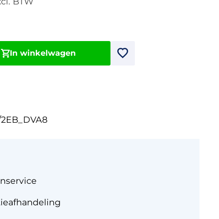
cl. BTW
In winkelwagen
2EB_DVA8
nservice
tieafhandeling