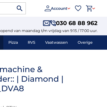
Account
030 68 88 962
eopend van maandag t/m vrijdag van 9:15 / 17:00 uur.
Pizza
RVS
Vaatwassen
Overige
emachine &
er:: | Diamond |
_DVA8