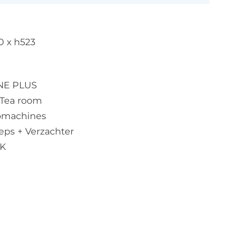
0 x h523
INE PLUS
- Tea room
somachines
ps + Verzachter
CK